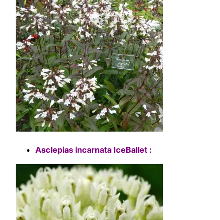
Asclepias incarnata IceBallet :