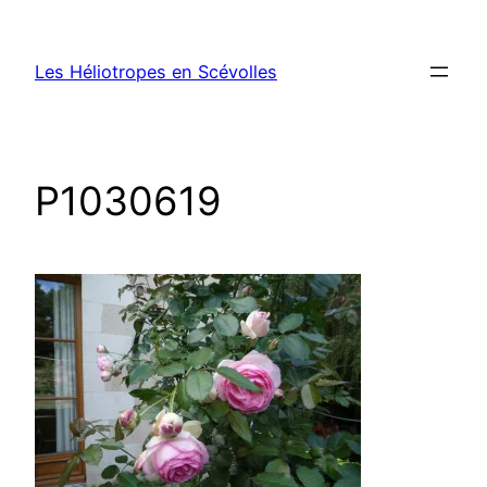
Aller
au
Les Héliotropes en Scévolles
contenu
P1030619