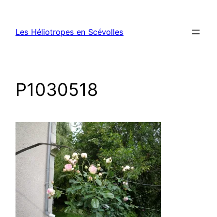
Aller
au
Les Héliotropes en Scévolles
contenu
P1030518