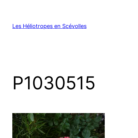
Aller
au
contenu
Les Héliotropes en Scévolles
P1030515