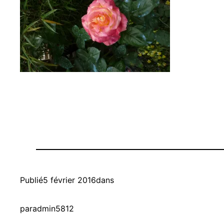
Publié
5 février 2016
dans
par
admin5812