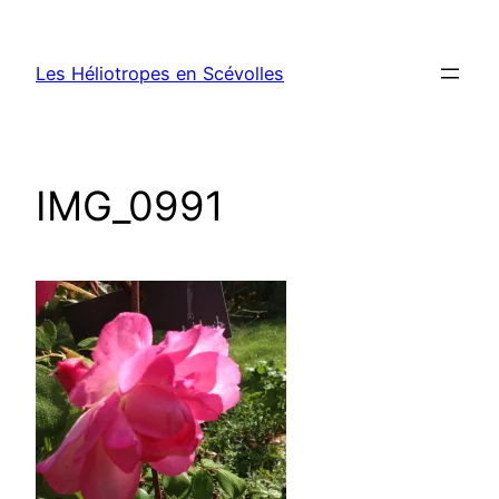
Aller
au
Les Héliotropes en Scévolles
contenu
IMG_0991