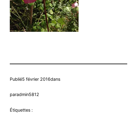
Publié
5 février 2016
dans
par
admin5812
Étiquettes :