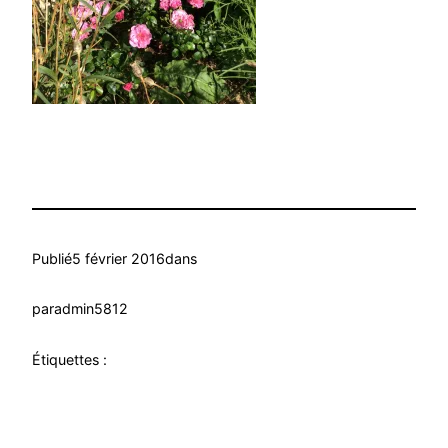
Publié
5 février 2016
dans
par
admin5812
Étiquettes :