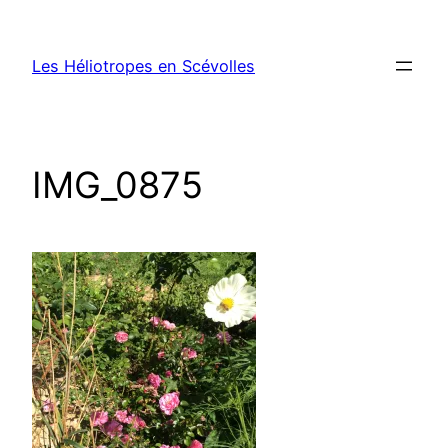
Aller
au
Les Héliotropes en Scévolles
contenu
IMG_0875