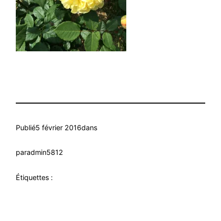
Publié
5 février 2016
dans
par
admin5812
Étiquettes :