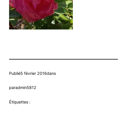
Publié
5 février 2016
dans
par
admin5812
Étiquettes :