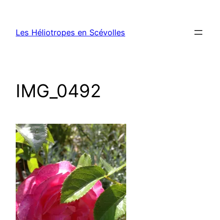
Aller
au
Les Héliotropes en Scévolles
contenu
IMG_0492