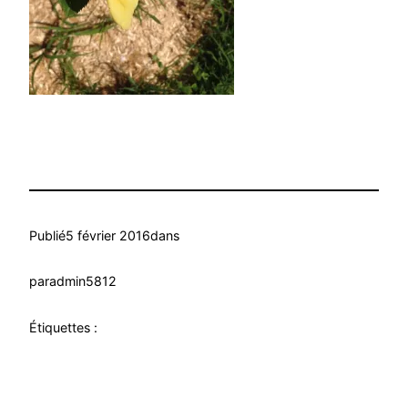
Publié
5 février 2016
dans
par
admin5812
Étiquettes :