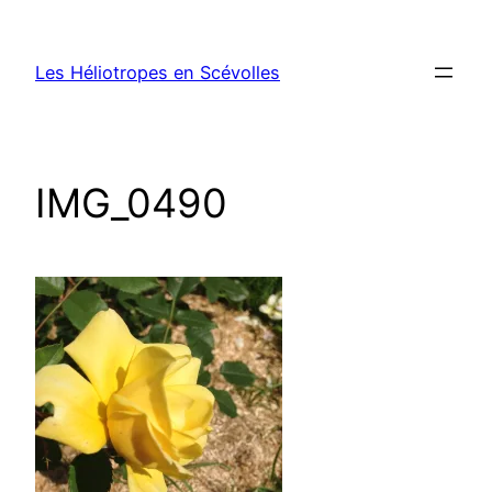
Aller
au
Les Héliotropes en Scévolles
contenu
IMG_0490