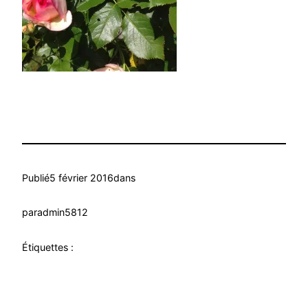
Publié
5 février 2016
dans
par
admin5812
Étiquettes :