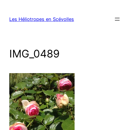
Aller
au
Les Héliotropes en Scévolles
contenu
IMG_0489